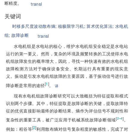
断精度。
transl
关键词
时移多尺度波动散布熵;
核极限学习机;
算术优化算法;
水电机
组;
故障诊断
transl
水电机组是水电站的核心，维护水电机组安全稳定是水电站
运行的第一要义。然而，复杂的环境及频繁转换的工况使得水电
机组故障发生的概率增大，因此，寻找一种快速有效的水电机组
故障检测方法对于确保设备安全、长期运行具有重要的现实意
义。振动是引发水电机组故障的主要原因，基于振动信号进行故
[
1
]
障诊断是常用的途径
。
译
现有水电机组故障诊断研究可以大致概括为特征提取和模式
识别两个步骤。其中，特征提取是故障诊断的关键，提取故障特
征的优劣直接影响最终的诊断结果。熵作为评估信号不规则性和
[
]
2–4
复杂性的重要工具，被广泛应用于机械系统故障诊断领域
。
[
2
]
例如：程谷等
利用散布熵对信号复杂程度的敏感性，完成了对