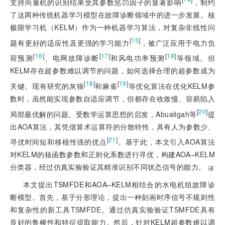
支持向量机的识别结果受其参数惩罚因子的显著影响
，制约
了这两种传统机器学习模型在故障诊断领域中的进一步发展。核
极限学习机（KELM）作为一种机器学习算法，对复杂非线性问
[
15
]
题有更好的适应性及更强的学习能力
，被广泛应用于电力负
[
16
]
[
17
]
[
18
]
荷预测
、电网故障诊断
和风电功率预测
等领域。但
KELM存在超参数难以调节的问题，如何选择合理的超参数成为
[
18
]
[
19
]
关键。现有研究的灰狼
和麻雀
等优化算法在优化KELM参
数时，虽然能实现参数自适应调节，但都存在收敛慢、容易陷入
[
20
]
局部最优解的问题。受数学运算思想的启发，Abualigah等
提
出AOA算法，其凭借算术运算符的分散特性，具有人为参数少、
[
21
]
寻优时间短和移植性强的优点
。基于此，本文引入AOA算法
对KELM的核函数参数和正则化系数进行寻优，构建AOA–KELM
分类器，经过仿真实验验证其精准识别不同状态信号的能力。
译
本文提出TSMFDE和AOA–KELM相结合的水电机组故障诊
断模型。首先，基于分形理论，提出一种刻画时序信号不规则性
和复杂性的新工具TSMFDE。通过仿真实验验证TSMFDE具有
良好的鲁棒性和特征提取能力。然后，针对KELM超参数难以调