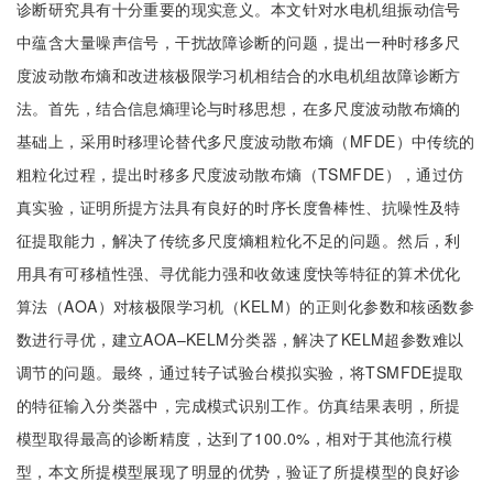
诊断研究具有十分重要的现实意义。本文针对水电机组振动信号
中蕴含大量噪声信号，干扰故障诊断的问题，提出一种时移多尺
度波动散布熵和改进核极限学习机相结合的水电机组故障诊断方
法。首先，结合信息熵理论与时移思想，在多尺度波动散布熵的
基础上，采用时移理论替代多尺度波动散布熵（MFDE）中传统的
粗粒化过程，提出时移多尺度波动散布熵（TSMFDE），通过仿
真实验，证明所提方法具有良好的时序长度鲁棒性、抗噪性及特
征提取能力，解决了传统多尺度熵粗粒化不足的问题。然后，利
用具有可移植性强、寻优能力强和收敛速度快等特征的算术优化
算法（AOA）对核极限学习机（KELM）的正则化参数和核函数参
数进行寻优，建立AOA–KELM分类器，解决了KELM超参数难以
调节的问题。最终，通过转子试验台模拟实验，将TSMFDE提取
的特征输入分类器中，完成模式识别工作。仿真结果表明，所提
模型取得最高的诊断精度，达到了100.0%，相对于其他流行模
型，本文所提模型展现了明显的优势，验证了所提模型的良好诊