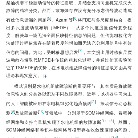
柴油机非平稳振动信号的特征提取，并结合支持向量机完成失火
故障的精准分类。然而，散布熵存在没有充分考虑信号波动造成
[
5
]
[
6
]
有效信息遗漏的问题
。Azami等
将FDE与多尺度相结合，提
出多尺度波动散布熵（MFDE），从多个尺度度量信号复杂程
度，解决单一熵无法全面反映特征信息的问题。但传统粗粒化方
法处理过程依然存在随着尺度的增加而无法充分利用信号中有效
[
7
]
信息的问题。为此，受时移思想启发
，本文提出用时移多尺度
波动散布熵取代MFDE中传统的粗粒化过程，并通过仿真实验验
证了TSMFDE的优势，在水电机组故障信号的特征提取方面具有
理论和现实意义。
译
模式识别是水电机组故障诊断的重要环节，其本质是将故障
信息输入到分类器以识别不同故障类型。近年，以机器学习为主
[
8
]
的人工智能被应用在水电机组劣化趋势预测
，振动信号动态检
[
9
]
[
10
]
测
及故障诊断
等领域中，分别基于SOM神经网络、卷积神
[
]
11–13
经网络和支持向量机实现了水电机组的故障诊断
。然而，
SOM神经网络和卷积神经网络等模型存在收敛速度慢的问题，
[
14
]