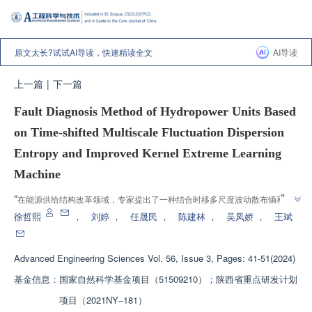
原文太长?试试AI导读，快速精读全文
AI导读
上一篇
|
下一篇
Fault Diagnosis Method of Hydropower Units Based
on Time-shifted Multiscale Fluctuation Dispersion
Entropy and Improved Kernel Extreme Learning
Machine
”
“
在能源供给结构改革领域，专家提出了一种结合时移多尺度波动散布熵和改
进核极限学习机的水电机组智能故障诊断方法，有效解决了振动信号中噪声干
徐哲熙
，
刘婷
，
任晟民
，
陈建林
，
吴凤娇
，
王斌
”
扰问题，显著提高了诊断精度。
Advanced Engineering Sciences
Vol. 56, Issue 3, Pages: 41-51(2024)
基金信息：
国家自然科学基金项目（51509210）；陕西省重点研发计划
项目（2021NY–181）